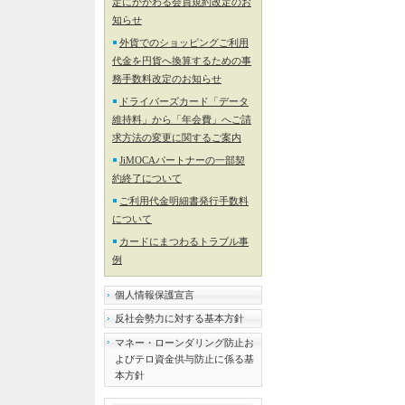
定にかかわる会員規約改定のお
知らせ
外貨でのショッピングご利用
代金を円貨へ換算するための事
務手数料改定のお知らせ
ドライバーズカード「データ
維持料」から「年会費」へご請
求方法の変更に関するご案内
JiMOCAパートナーの一部契
約終了について
ご利用代金明細書発行手数料
について
カードにまつわるトラブル事
例
個人情報保護宣言
反社会勢力に対する基本方針
マネー・ローンダリング防止お
よびテロ資金供与防止に係る基
本方針