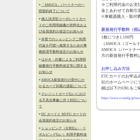
※ご利用代金のお支
「JiMOCA」パートナーの一
金とあわせて自動引
部契約終了について
※車載器購入・取付
個人決済型コーポレートカー
ドのご利用明細書の有料化およ
新規発行手数料（税
び会員規約の改定のお知らせ
1枚につき1,100円
外貨でのショッピングご利用
（JiMOCA（ゴール
代金を円貨へ換算するための事
JiMOCA（パート
務処理手数料改定のお知らせ
方の新規発行手数料
はがき・封書によるご利用明
細書発行手数料改定等に関する
お申し込み方法
お知らせ
ETCカードのお申込
JiMOCA新規発⾏の受付にか
社のホームページに
かるカード到着の遅延について
細は以下のURLをご
クレジットカード払いにおけ
https://www.cr.mufg.jp/mu
る不具合事象に伴う対応につい
て
DC カードと MUFG カードの
会員規約改定のお知らせ
ショッピング（分割払い・リ
ボルビング払い）利用手数料改