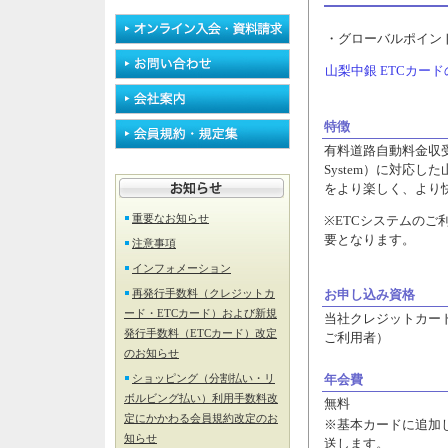
・グローバルポイン
山梨中銀 ETCカー
特徴
有料道路自動料金収受システム
System）に対応し
をより楽しく、より
重要なお知らせ
※ETCシステムのご
要となります。
注意事項
インフォメーション
再発行手数料（クレジットカ
お申し込み資格
ード・ETCカード）および新規
当社クレジットカー
発行手数料（ETCカード）改定
ご利用者）
のお知らせ
ショッピング（分割払い・リ
年会費
ボルビング払い）利用手数料改
無料
定にかかわる会員規約改定のお
※基本カードに追加
知らせ
送します。